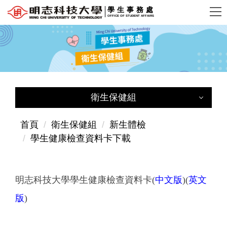
跳
學生事務處
OFFICE OF STUDENT AFFAIRS
到
主
要
內
容
區
衛生保健組
衛生保健組
首頁
衛生保健組
新生體檢
學生健康檢查資料卡下載
衛保組簡介
成員簡介
明志科技大學學生健康檢查資料卡
(
中文版
)(
英文
版
)
新生體檢
學生平安保險