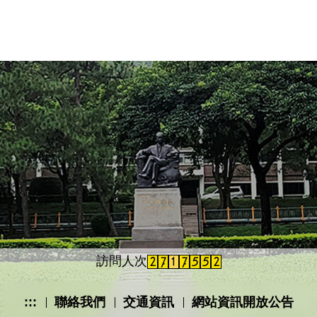
緊急傷病處理與就醫資訊
衛教櫥窗
傳染病防治
AED位置放置圖
醫療物品借用與提供
健康促進學校
附設哺(集)乳室
訪問人次
衛生委員會會議紀錄
:::
聯絡我們
交通資訊
網站資訊開放公告