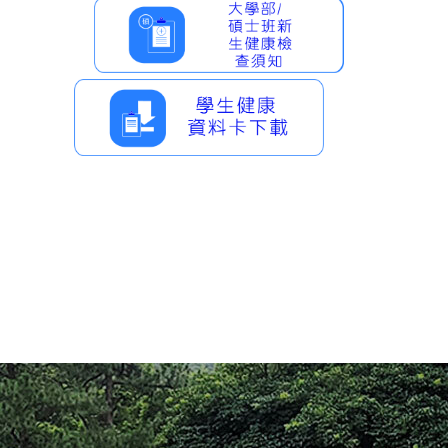
緊急傷病處理與就醫資訊
衛教櫥窗
傳染病防治
AED位置放置圖
醫療物品借用與提供
健康促進學校
附設哺(集)乳室
衛生委員會會議紀錄