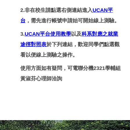
學生輔導關懷系統
2.非在校生請點選右側連結進入
UCAN平
學生申訴專區
台
，需先進行帳號申請始可開始線上測驗。
學生輔導工作委員會
3.
UCAN平台使用教學
以及
科系對應之就業
途徑對照表
於下列連結，歡迎同學們點選觀
UCAN大專校院就業職能平台
看以便線上測驗之操作。
生涯與就業協助系統(CVHS)
使用方面如有疑問，可電聯分機2321學輔組
輔導資源連結
黃淑芬心理師洽詢