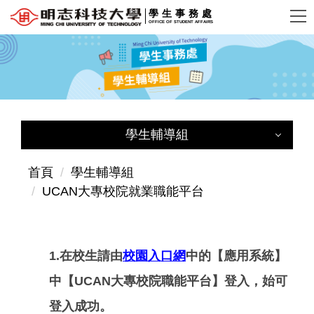
跳
學生事務處
OFFICE OF STUDENT AFFAIRS
到
主
要
內
容
區
學生輔導組
學生輔導組
首頁
學生輔導組
UCAN大專校院就業職能平台
學生輔導組首頁
成員簡介
1.在校生請由
校園入口網
中的【應用系統】
服務簡介及聯絡方式
中【UCAN大專校院職能平台】登入，始可
導師專區
登入成功。