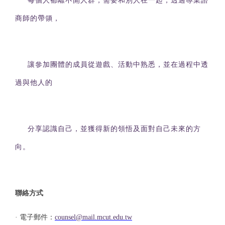
每個人都離不開人群，需要和別人在一起，透過專業諮
學生輔導關懷系統
商師的帶領，
學生申訴專區
學生輔導工作委員會
讓參加團體的成員
從遊戲、活動中熟悉，並在過程中透
UCAN大專校院就業職能平台
過與他人的
生涯與就業協助系統(CVHS)
輔導資源連結
分享
認識自己，
並獲
得新的領悟及面對
自己未來的方
向。
聯絡方式
·
電子郵件：
counsel@mail.mcut.edu.tw