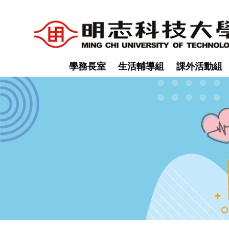
跳
到
主
要
內
學務長室
生活輔導組
課外活動組
容
區