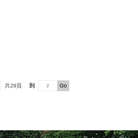
共
29
頁
到
Go