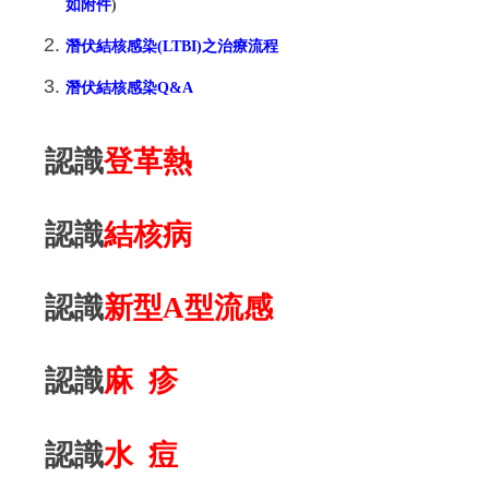
如附件
)
潛伏結核感染(LTBI)之治療流程
潛伏結核感染Q&A
認識
登革熱
認識
結核病
認識
新型A型流感
認識
麻 疹
認識
水 痘