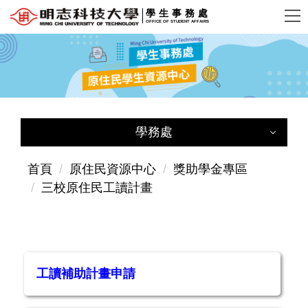
跳
學生事務處
OFFICE OF STUDENT AFFAIRS
到
主
要
內
容
區
學務處
學務處
首頁
原住民資源中心
獎助學金專區
三校原住民工讀計畫
學務長室
辦公室位置
使命與願景
工讀補助計畫申請
核心目標