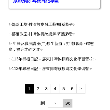
原鄉探訪-尋根日記專區
網站連結
活動成果
✨部落工坊-排灣族皮雕工藝初階課程✨
獎助學金專區
✨部落教室-排灣族傳統樂舞學習課程✨
✨ 生涯及職涯講座(二)原生新航：打造職場正確態
度，提升才幹之道✨
✨113年尋根日記－屏東排灣族原鄉文化學習營-2✨
✨113年尋根日記－屏東排灣族原鄉文化學習營✨
1
2
3
4
5
6
>
到
Go