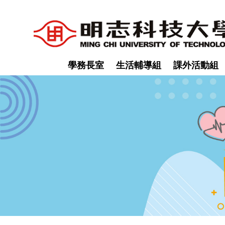
跳
到
主
要
內
學務長室
生活輔導組
課外活動組
容
區