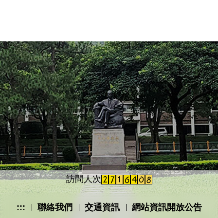
徵才與求職
歷屆傑出校友
畢業生流向與校友表現
下載專區
扶弱助學圓夢鴻鵠計畫
訪問人次
:::
聯絡我們
交通資訊
網站資訊開放公告