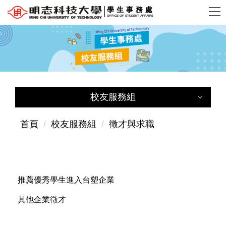
跳
學生事務處
OFFICE OF STUDENT AFFAIRS
到
主
要
內
容
區
校友服務組
校友服務組
首頁
校友服務組
徵才與求職
校友服務組首頁
成員簡介
推薦優秀學生進入台塑企業
學籍暨成績證明代辦
其他企業徵才
獎助學金資訊