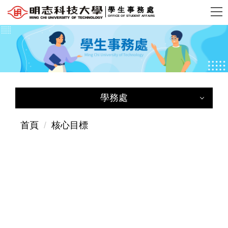
跳
學生事務處
OFFICE OF STUDENT AFFAIRS
到
主
要
內
容
區
學務處
學務處
首頁
核心目標
學務長室
辦公室位置
使命與願景
核心目標