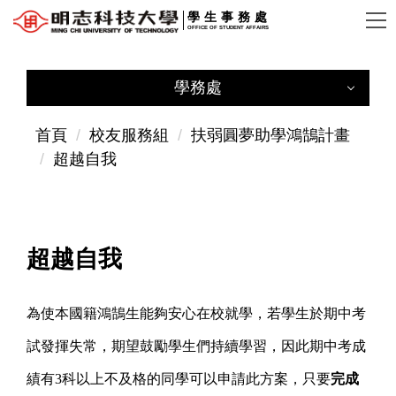
跳
學生事務處
OFFICE OF STUDENT AFFAIRS
到
主
要
學務處
內
學務處
容
首頁
校友服務組
扶弱圓夢助學鴻鵠計畫
區
超越自我
學務長室
辦公室位置
超越自我
使命與願景
核心目標
為使本國籍鴻鵠生能夠安心在校就學，若學生於期中考
試發揮失常，期望鼓勵學生們持續學習，因此期中考成
行政計畫
績有
3
科以上不及格的同學可以申請此方案，只要
完成