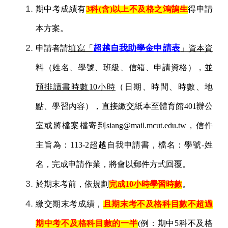
期中考成績有
3
科
(
含
)
以上不及格之鴻鵠生
得申請
本方案。
超越自我助學金申請表
申請者請
填寫「
」資本資
料
（姓名、學號、班級、信箱、申請資格），
並
預排讀書時數
10
小時
（日期、時間、時數、地
點、學習內容），直接繳交紙本至體育館
401
辦公
室或將檔案檔寄到
siang@mail.mcut.edu.tw
，信件
主旨為：
113-2
超越自我申請書，檔名：學號
-
姓
名，完成申請作業，將會以郵件方式回覆。
於期末考前，依規劃
完成
10
小時學習時數
。
繳交期末考成績，
且期末考不及格科目數不超過
期中考不及格科目數的一半
(
例：期中
5
科不及格