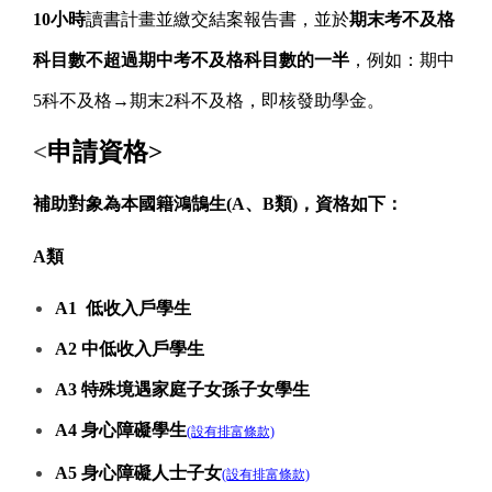
10
小時
讀書計畫並繳交結案報告書，並於
期末考不及格
科目數不超過期中考不及格科目數的一半
，例如：期中
5
科不及格→期末
2
科不及格，即
核發助學金。
<
申請資格
>
補助對象為本國籍鴻鵠生(
A、B
類)，資格如下：
A
類
A1
低收入戶學生
A2
中低收入戶學生
A3
特殊境遇家庭子女孫子女學生
A4
身心障礙學生
(設有排富條款)
A5
身心障礙人士子女
(設有排富條款)