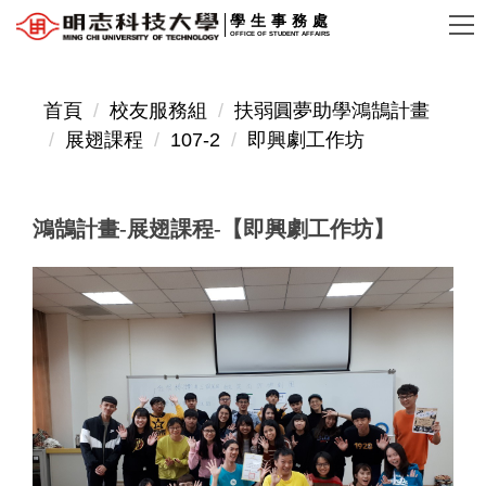
跳
學生事務處
OFFICE OF STUDENT AFFAIRS
到
主
要
首頁
校友服務組
扶弱圓夢助學鴻鵠計畫
內
展翅課程
107-2
即興劇工作坊
容
區
鴻鵠計畫-展翅課程-【即興劇工作坊】